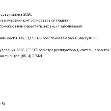
среди мира в 2020.
мые измерения контролировать ситуацию.
5 помогают нам перестать инфекция заболевания.
ние маски Н95. Здесь, мы обеспечиваем вам П-маску КН95:
удования 2626-2006 ГБ осмотра респиратора дыхательного анти-
он фильтра:
85
4
Л/МИН
(
±
)
 5)