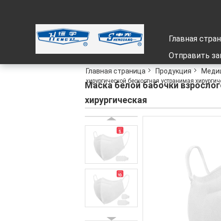
Главная стра
Отправить за
Главная страница
Продукция
Медиц
хирургической бескостная устранимая хирургич
Маска белой бабочки взрослог
хирургическая