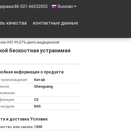
держка:
86-021-66532055
Russian
ль качества
контактные данные
ски Н95 99,07% цвета медицинской
кой бескостная устранимая
обная информация о продукте:
 происхождения:
Китай
енное
Shenguang
нование:
фикация:
CE
 модели:
N95
та и доставка Условия:
ество мин заказа:
1000