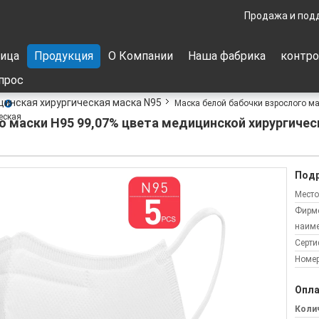
Продажа и под
ница
Продукция
О Компании
Наша фабрика
контро
прос
инская хирургическая маска N95
Маска белой бабочки взрослого ма
еская
о маски Н95 99,07% цвета медицинской хирургичес
Подр
Место
Фирм
наиме
Серти
Номер
Опла
Колич