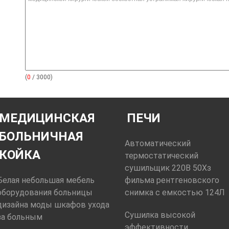
(
0
/ 3000)
МЕДИЦИНСКАЯ
ПЕЧИ
БОЛЬНИЧНАЯ
Автоматический
КОЙКА
термостатический
сушильщик 220В 50Хз
Белая небольшая мебель
фильма рентгеновского
оборудования больницы
снимка с емкостью 124Л
дизайна моды шкафов ухода
Сушилка высокой
за больным
эффективности