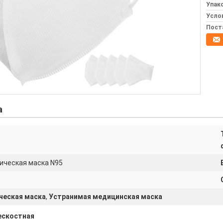
Упак
Усло
Пост
а
ическая маска N95
ческая маска
,
Устранимая медицинская маска
ескостная