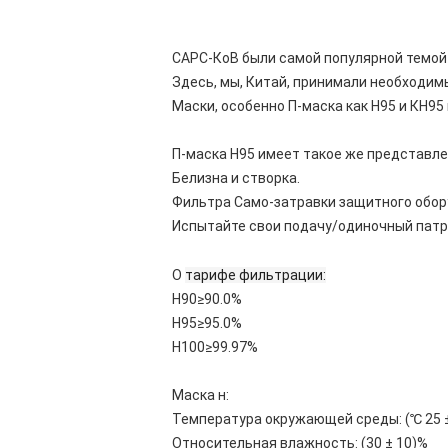
САРС-КоВ были самой популярной темой 
Здесь, мы, Китай, принимали необходи
Маски, особенно П-маска как Н95 и КН9
П-маска Н95 имеет такое же представле
Белизна и створка.
Фильтра Само-затравки защитного обор
Испытайте свои подачу/одиночный патр
О
тарифе фильтрации:
Н90≥90.0%
Н95≥95.0%
Н100≥99.97%
Маска н:
Температура окружающей среды: (℃ 25 ±
Относительная влажность: (30 ± 10)%