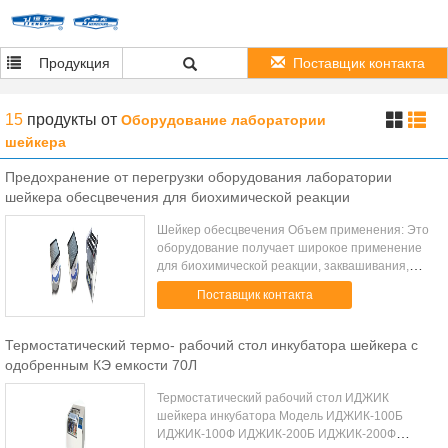
Продукция
Поставщик контакта
15
продукты
от
Оборудование лаборатории
шейкера
Предохранение от перегрузки оборудования лаборатории
шейкера обесцвечения для биохимической реакции
Шейкер обесцвечения Объем применения: Это
оборудование получает широкое применение
для биохимической реакции, заквашивания,
бактериальной культуры и ткани клетки
Поставщик контакта
исследование етк… в химии, биологии,
молекулярны...
Термостатический термо- рабочий стол инкубатора шейкера с
одобренным КЭ емкости 70Л
Термостатический рабочий стол ИДЖИК
шейкера инкубатора Модель ИДЖИК-100Б
ИДЖИК-100Ф ИДЖИК-200Б ИДЖИК-200Ф