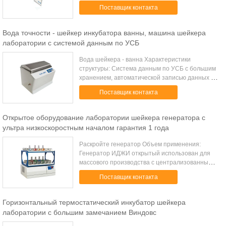
Режим контроля P.I.D. Микропроцессор Режим
Поставщик контакта
конвекции Принудили конвекция Режим
колебания Вращайте Ресипр...
Вода точности - шейкер инкубатора ванны, машина шейкера
лаборатории с системой данным по УСБ
Вода шейкера - ванна Характеристики
структуры: Система данным по УСБ с большим
хранением, автоматической записью данных и
магазином Беспроводная загрузка данным по
Поставщик контакта
диска у, немедленный и автоматический
Загружен...
Открытое оборудование лаборатории шейкера генератора с
ультра низкоскоростным началом гарантия 1 года
Раскройте генератор Объем применения:
Генератор ИДЖИ открытый использован для
массового производства с централизованным
колебанием контроля температуры и группы.
Поставщик контакта
Характеристики структуры: Ультра
низкоскоростное ...
Горизонтальный термостатический инкубатор шейкера
лаборатории с большим замечанием Виндовс