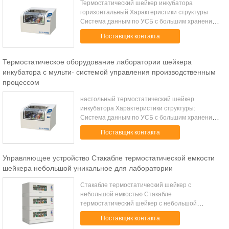
Термостатический шейкер инкубатора
горизонтальный Характеристики структуры
Система данным по УСБ с большим хранением,
автоматической записью данных и магазином
Поставщик контакта
Беспроводная загрузка данным по диска у,
немедленн...
Термостатическое оборудование лаборатории шейкера
инкубатора с мульти- системой управления производственным
процессом
настольный термостатический шейкер
инкубатора Характеристики структуры:
Система данным по УСБ с большим хранением,
автоматической записью данных и магазином
Поставщик контакта
Беспроводная загрузка данным по диска у,
немедленный ...
Управляющее устройство Стакабле термостатической емкости
шейкера небольшой уникальное для лаборатории
Стакабле термостатический шейкер с
небольшой емкостью Стакабле
термостатический шейкер с небольшой
емкостью Модель ИДЖИК-103Т ИДЖИК-203Т
Поставщик контакта
Режим контроля P.I.D. Микропроцессор Режим