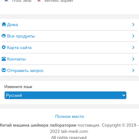
Trust Seal
Verified Suplier
короткозамкнутого витка. Молчаливый
вентилятор, который принудили конвекция и
уникальный воздуховод делают единообразие
и зыбкость температуры в высоком уровне
Дома
Автоматический охлаждая режим который
можно переключить автоматически согласно
Все продукты
температуре окружающей среды Умный
охлаждать и свободная от заморозк
Карта сайта
деятельность, стабилизированные на низкой
температуре для деятельности долгого
Контакты
времени, автоматической размораживают
Время, температура и вращая скорость
Отправить запрос
показанные в одном интерфейсе Температура
окружающей среды и температурная поправка
контроля Вращая регулятор скорости с высокой
Измените язык
точностью; Устройство регулирования с
обратными связями П.И.Д, точный и
стабилизированный, точность на ±1рпм
Регулятор температуры с высокой точностью;
Устройство регулирования с обратными
Полное место
связями П.И.Д, точность на 0.1℃; Над и под
сигналом тревоги температуры с звуком и
Китай машина шейкера лаборатории
поставщик. Copyright © 2019 -
светом (измеренная температура отклонила
2022 lab-medi.com.
±3℃ от установленного значения) Уникальное
All rights reserved.