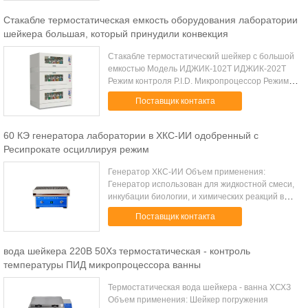
конвекции Принудили конвекция ...
Стакабле термостатическая емкость оборудования лаборатории
шейкера большая, который принудили конвекция
Стакабле термостатический шейкер с большой
емкостью Модель ИДЖИК-102Т ИДЖИК-202Т
Режим контроля P.I.D. Микропроцессор Режим
конвекции Принудили конвекция Режим
Поставщик контакта
колебания Вращайте Режим работы монитора
7 красочн...
60 КЭ генератора лаборатории в ХКС-ИИ одобренный с
Ресипрокате осциллируя режим
Генератор ХКС-ИИ Объем применения:
Генератор использован для жидкостной смеси,
инкубации биологии, и химических реакций в
лабораториях медицинского обслуживания,
Поставщик контакта
петрочемикал и коллежей, етк…
Характеристики стр...
вода шейкера 220В 50Хз термостатическая - контроль
температуры ПИД микропроцессора ванны
Термостатическая вода шейкера - ванна ХСХЗ
Объем применения: Шейкер погружения