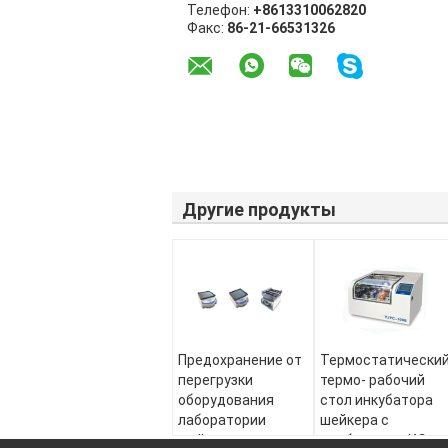
Телефон:
+8613310062820
Факс:
86-21-66531326
Другие продукты
Предохранение от
Термостатически
перегрузки
термо- рабочий
оборудования
стол инкубатора
лаборатории
шейкера с
шейкера
одобренным КЭ