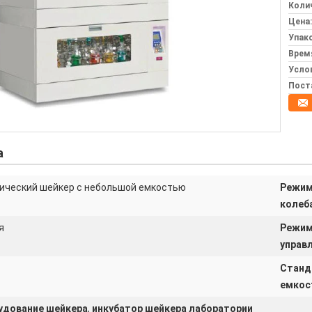
Колич
Цена:
Упак
Врем
Усло
Пост
а
ический шейкер с небольшой емкостью
Режи
колеб
я
Режи
управл
Станд
емкос
удование шейкера
,
инкубатор шейкера лаборатории