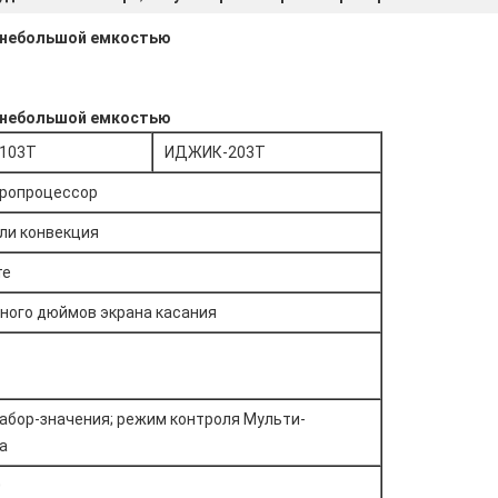
 небольшой емкостью
 небольшой емкостью
103Т
ИДЖИК-203Т
икропроцессор
ли конвекция
те
чного дюймов экрана касания
абор-значения; режим контроля Мульти-
а
0