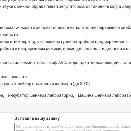
и звуке с микро- обрабатывая регулятором; остановите когда две
втоматическая и автоматическое начало после перерыва в сна
тельности
ревоги температуры и температурой из прибора предохранения о
работа в непрерывном режиме, время деятельности дисплея и о
орные иллюминаторы, шкаф АБС, подкладка нержавеющей стали и
можно показать
атурный шейкер влажности шейкера (до 80℃)
,
,
ра
инкубатор шейкера лаборатории
машина шейкера лаборат
s
Оставьте вашу заявку