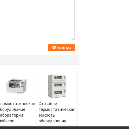
Термостатическое
Стакабле
борудование
термостатическая
аборатории
емкость
шейкера
оборудования
нкубатора с
лаборатории