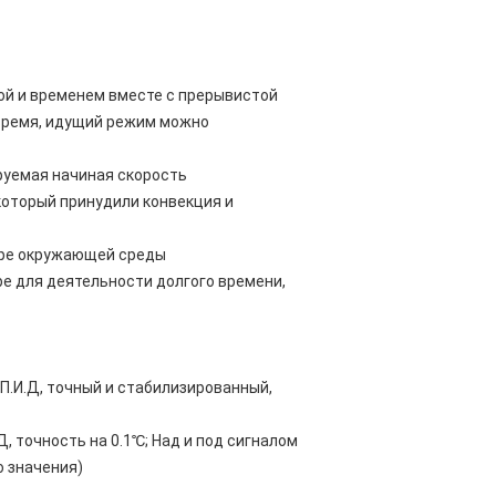
ой и временем вместе с прерывистой
 время, идущий режим можно
руемая начиная скорость
который принудили конвекция и
уре окружающей среды
е для деятельности долгого времени,
П.И.Д, точный и стабилизированный,
 точность на 0.1℃; Над и под сигналом
о значения)