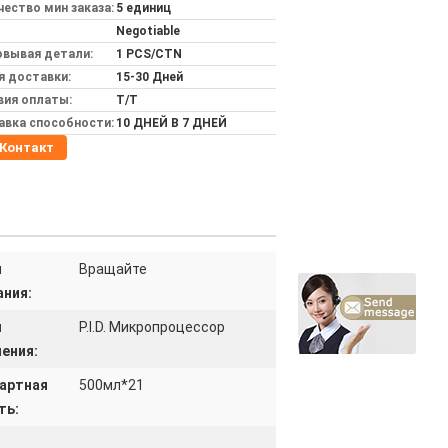
ество мин заказа:
5 единиц
Negotiable
овывая детали:
1 PCS/CTN
я доставки:
15-30 Дней
вия оплаты:
T/T
авка способности:
10 ДНЕЙ В 7 ДНЕЙ
Контакт
м
Вращайте
ания:
м
P.I.D. Микропроцессор
ения:
артная
500мл*21
ть: