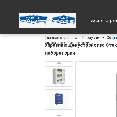
Главная стра
Главная страница
Продукция
Обору
уникальное для лаборатории
Управляющее устройство Стак
лаборатории