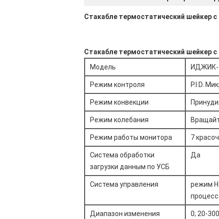
Стакабле термостатический шейкер с
Стакабле термостатический шейкер с
Модель
ИДЖИК-
Режим контроля
P.I.D. М
Режим конвекции
Принуди
Режим колебания
Вращай
Режим работы монитора
7 красо
Система обработки
Да
загрузки данным по УСБ
Система управления
режим Н
процесс
Диапазон изменения
0; 20-30