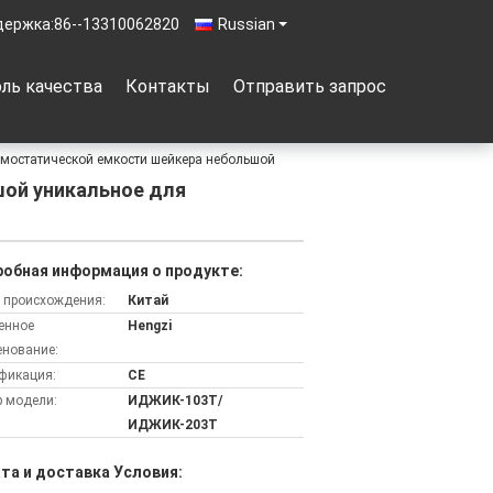
держка:
86--13310062820
Russian
ль качества
Контакты
Отправить запрос
рмостатической емкости шейкера небольшой
ой уникальное для
обная информация о продукте:
 происхождения:
Китай
енное
Hengzi
нование:
фикация:
CE
 модели:
ИДЖИК-103Т/
ИДЖИК-203Т
та и доставка Условия: