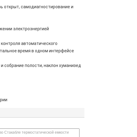
рь открыт, самодиагностирование и
бжении электроэнергией
т контроля автоматического
стальное время в одном интерфейсе
 собрание полости, наклон хуманизед
ории