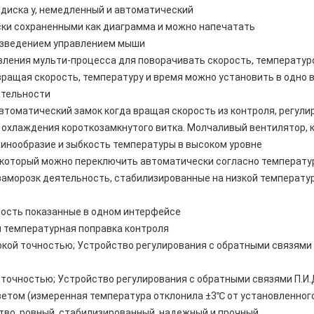
 диска у, немедленный и автоматический
ки сохраненными как диаграмма и можно напечатать
изведением управлением мыши
авления мульти-процесса для поворачивать скорость, температур
вращая скорость, температуру и время можно установить в одно
ятельности
втоматический замок когда вращая скорость из контроля, регули
 охлаждения короткозамкнутого витка. Молчаливый вентилятор, 
инообразие и зыбкость температуры в высоком уровне
который можно переключить автоматически согласно температ
заморозк деятельность, стабилизированные на низкой температур
рость показанные в одном интерфейсе
 температурная поправка контроля
окой точностью; Устройство регулирования с обратными связями 
точностью; Устройство регулирования с обратными связями П.И.Д,
ветом (измеренная температура отклонила ±3℃ от установленног
во, ровный, стабилизированный, надежный и прочный