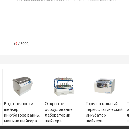
(
0
/ 3000)
й
Вода точности -
Открытое
Горизонтальный
шейкер
оборудование
термостатический
о
инкубатора ванны,
лаборатории
инкубатор
л
машина шейкера
шейкера
шейкера
лаборатории с
генератора с
лаборатории с
и