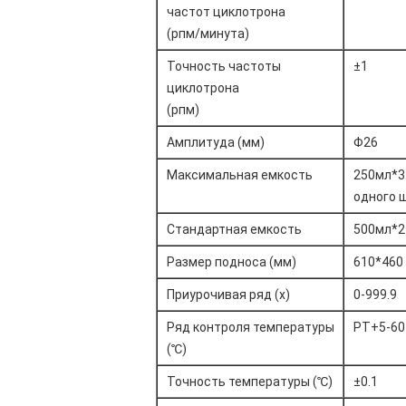
частот циклотрона
(рпм/минута)
Точность частоты
±1
циклотрона
(рпм)
Амплитуда (мм)
Φ26
Максимальная емкость
250мл*3
одного 
Стандартная емкость
500мл*2
Размер подноса (мм)
610*460
Приурочивая ряд (х)
0-999.9
Ряд контроля температуры
РТ+5-60
(℃)
Точность температуры (℃)
±0.1