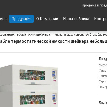
Продажа и под
ница
Продукция
О Компании
Наша фабрика
Контро
дование лаборатории шейкера
Управляющее устройство Стакабле те
абле термостатической емкости шейкера небольш
Подр
Место
Фирм
наиме
Серти
Номер
Опла