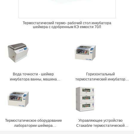
Термостатический термо- рабочий стол инкубатора
шейкера с одобренным КЭ емкости 70Л
Вода точности - шейкер
Горизонтальный
инкубатора ванны, машина
термостатический инкубатор
шейкера лаборатории с
шейкера лаборатории с
системой данным по УСБ
большим замечанием Виндовс
Термостатическое оборудование
Управляющее устройство
лаборатории шейкера
Стакабле термостатической
инкубатора с мульти- системой
емкости шейкера небольшой