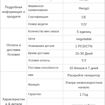
Фирменное
Подробная
Hengzi
наименование
информация о
продукте
Сертификация
CE
Номер модели
YJY
Количество мин заказа
5 единиц
Цена
negotiable
Оплата и
Упаковывая детали
1 PCS/CTN
доставка
Время доставки
15-30 Дней
Условия
Условия оплаты
T/T
Поставка способности
10 блоков в 7 дней
имя:
Раскройте генератор
Ультра низкоскоростное
Функция:
начало
Гарантия:
1 Год
Характеристик
и & детали