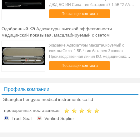
ДЖД-БС-ИИ Сила: тип батарея #7 1.5В *2 ААА
Шарик: 2.5В/0.25А в форме Ручк
Поставщик контакта
Производственная линия КО. медицинских
инструментов ...
Одобренный КЭ Адвокатуры высокой эффективности
медицинский показывая, масштабируемый с светом
Указание Адвокатуры Масштабируемый с
светом Сила: 1.5В * тип батарея 3 кнопок
Производственная линия КО. медицинских
инструментов Шанхая Юеджин, Лтд
Поставщик контакта
(официально фабрика медицинского
инструмента Шанхая Юеджин) б...
Профиль компании
Shanghai hengyue medical instruments co.ltd
проверенных поставщиков
Trust Seal
Verified Suplier