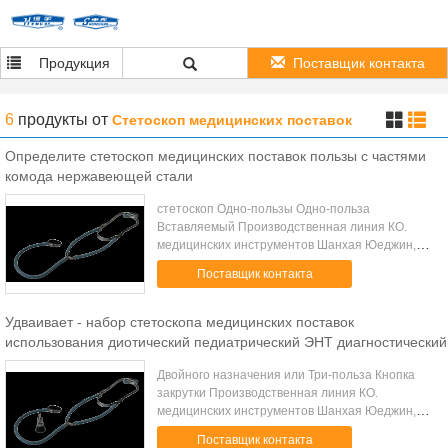
Продукция
Поставщик контакта
6
продукты
от
Стетоскоп медицинских поставок
Определите стетоскоп медицинских поставок пользы с частями
комода нержавеющей стали
стетоскоп Одно-пользы Одно-польза
Вставляемый Производственная линия КО.
медицинских инструментов Шанхая Юеджин,
Лтд (официально фабрика медицинского
Поставщик контакта
инструмента Шанхая Юеджин) было основано в
1974, и теперь ра...
Удваивает - набор стетоскопа медицинских поставок
использования диотический педиатрический ЭНТ диагностический
Двойного назначения или Три-польза Кнопка
закрутки Производственная линия КО.
медицинских инструментов Шанхая Юеджин,
Лтд (официально фабрика медицинского
Поставщик контакта
инструмента Шанхая Юеджин) было основано в