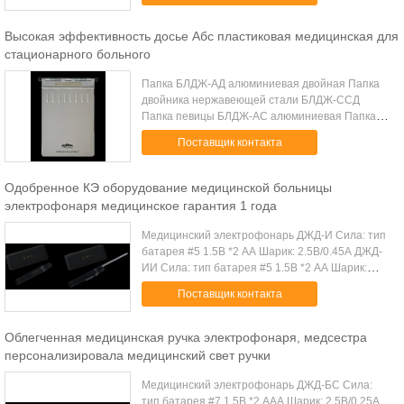
1974, и тепе...
Высокая эффективность досье Абс пластиковая медицинская для
стационарного больного
Папка БЛДЖ-АД алюминиевая двойная Папка
двойника нержавеющей стали БЛДЖ-ССД
Папка певицы БЛДЖ-АС алюминиевая Папка
двойника АБС БЛДЖ-АБС (розовая)
Поставщик контакта
Производственная линия КО. медицинских
инструментов Шанхая Юедж...
Одобренное КЭ оборудование медицинской больницы
электрофонаря медицинское гарантия 1 года
Медицинский электрофонарь ДЖД-И Сила: тип
батарея #5 1.5В *2 АА Шарик: 2.5В/0.45А ДЖД-
ИИ Сила: тип батарея #5 1.5В *2 АА Шарик:
2.5В/0.45А С депрессором языка
Поставщик контакта
Производственная линия КО. медицинских
инструментов ...
Облегченная медицинская ручка электрофонаря, медсестра
персонализировала медицинский свет ручки
Медицинский электрофонарь ДЖД-БС Сила:
тип батарея #7 1.5В *2 ААА Шарик: 2.5В/0.25А