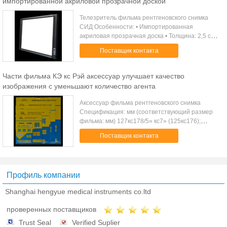
импортированной акриловой прозрачной доской
Телезритель фильма рентгеновского снимка
СИД Особенности: • Импортированная
акриловая прозрачная доска • Толщина: 2,5 см •
Функция подключей и играй, экран повернет
Поставщик контакта
дальше автоматически когда фильм
рентгеновско...
Части фильма КЭ кс Рэй аксессуар улучшает качество
изображения с уменьшают количество агента
Аксессуар фильма рентгеновского снимка
Спецификация: мм (соответствующий размер
фильма: мм) 127кс178/5» кс7» (125кс176);
203кс254/8» кс10» (201кс252); 254кс305/10»
Поставщик контакта
кс12» (252кс303); 280кс356/11» кс14»
(177кс354...
Профиль компании
Shanghai hengyue medical instruments co.ltd
проверенных поставщиков
Trust Seal
Verified Suplier