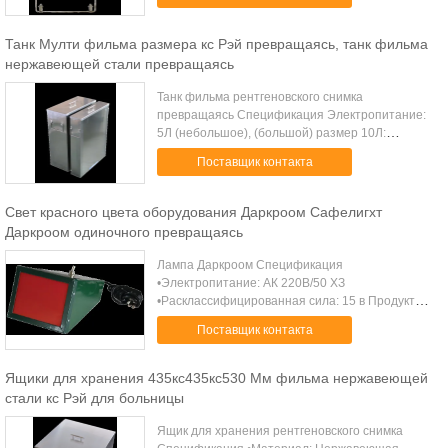
кс12» (252кс303); 280кс356/11» кс14»
(177кс354); ...
Танк Мулти фильма размера кс Рэй превращаясь, танк фильма
нержавеющей стали превращаясь
Танк фильма рентгеновского снимка
превращаясь Спецификация Электропитание:
5Л (небольшое), (большой) размер 10Л:
435кс100кс530 (мм), 435кс200кс530 (мм)
Поставщик контакта
Контроль температуры: Комнатная
температура +5~+60°К Контр...
Свет красного цвета оборудования Даркроом Сафелигхт
Даркроом одиночного превращаясь
Лампа Даркроом Спецификация
•Электропитание: АК 220В/50 ХЗ
•Расклассифицированная сила: 15 в Продукты
серии медицинского рентгеновского снимка
Поставщик контакта
защитные сделаны из природного каучука и
желтеют порошок руководств...
Ящики для хранения 435кс435кс530 Мм фильма нержавеющей
стали кс Рэй для больницы
Ящик для хранения рентгеновского снимка