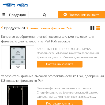
Продукция
Поставщик контакта
9
продукты
от
X телезритель фильма Рэй
Качество воображения легкой кассеты фильма телезрителя
фильма кс деятельности кс Рэй Рэй высокое
КАССЕТЫ РЕНТГЕНОВСКОГО СНИМКА
Особенности: •Высокое качество воображения:
Крышка свода и особенное сделанное высокое
паде губки упругости. Когда кассета закрыта,
Поставщик контакта
крышка свода сжимает воздух вне между
экраном и ...
телезритель фильма высокой эффективности кс Рэй, одобренный
КЭ вешалки фильма кс Рэй
Вешалка фильма рентгеновского снимка
Спецификации: мм (соответствующий размер
фильма: мм) 127кс178/5» кс7» (125кс176);
203кс254/8» кс10» (201кс252); 254кс305/10»
Поставщик контакта