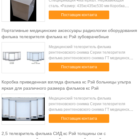
Спецификация •Материал: Нержавеющая
сталь. •Размер: 435кс435кс530 мм Коробка
предохранения от рентгеновского снимка
Поставщик контакта
Прибор-защитная Ящики для хранения фильма
хранения для ...
Портативные медицинские аксессуары радиологии оборудования
фильма телезрителя фильма кс Рэй зубоврачебные
Медицинский телезритель фильма
рентгеновского снимка Серии телезрителя
фильма рентгеновского снимка ГТ медицинские
особенно приложены к различному размеру
Поставщик контакта
фильмов рентгеновского снимка, как фильм
симуляции, циф...
Коробка приведенная взгляда фильма кс Рэй больницы ультра
яркая для различного размера фильмов кс Рэй
Медицинский телезритель фильма
рентгеновского снимка Серии телезрителя
фильма рентгеновского снимка ГТ медицинские
особенно приложены к различному размеру
Поставщик контакта
фильмов рентгеновского снимка, как фильм
симуляции, циф...
2,5 телезритель фильма СИД кс Рэй толщины см с