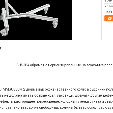
Врем
Усло
Пост
а
е SUS304 обрамляют ориентированные на заказчика палле
Δ1MMSUS304, 2 дюйма высококачественного колеса сурдинки пол
ть не должна иметь острые края, заусенцы, шрамы и другие дефе
дефекты как горящее повреждение, холодная утечка отказа и свар
ь исправлено твердо, не свободный, должны быть плоско, повсюду