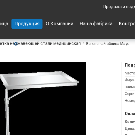
Продажа и под
ница
Продукция
О Компании
Наша фабрика
Контро
етка нержавеющей стали медицинская
Вагонетка/таблица Mayo
Подр
Место
Фирм
наиме
Серти
Номер
Опла
Колич
Цена: