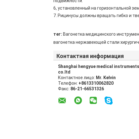
подвижности.
6, установленный на горизонтальной зе
7. Рицинусы должны вращать гибко и тве
тег:
Вагонетка медицинского инструме
вагонетка нержавеющей стали хирурги
Контактная информация
Shanghai hengyue medical instrument
co.ltd
Контактное лицо:
Mr. Kelvin
Телефон:
+8613310062820
Факс:
86-21-66531326