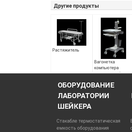
Другие продукты
Растяжитель
Вагонетка
компьютера
медицинской
вагонетки
ОБОРУДОВАНИЕ
нержавеющей
стали высокой
ЛАБОРАТОРИИ
эффективности
передвижная
ШЕЙКЕРА
Стакабле термостатическая
емкость оборудования