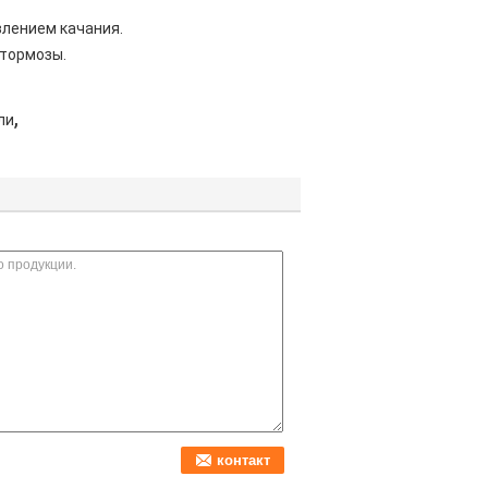
влением качания.
 тормозы.
,
ли