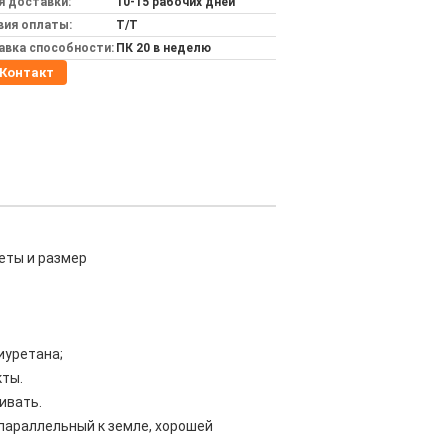
я доставки:
10-15 рабочих дней
вия оплаты:
T/T
авка способности:
ПК 20 в неделю
Контакт
ты и размер
иуретана;
кты.
ивать.
 параллельный к земле, хорошей