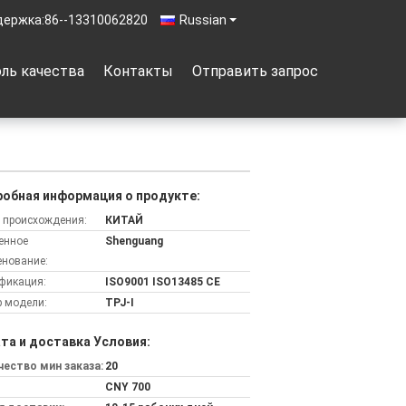
держка:
86--13310062820
Russian
ль качества
Контакты
Отправить запрос
обная информация о продукте:
 происхождения:
КИТАЙ
енное
Shenguang
нование:
фикация:
ISO9001 ISO13485 CE
 модели:
TPJ-I
та и доставка Условия:
ество мин заказа:
20
CNY 700