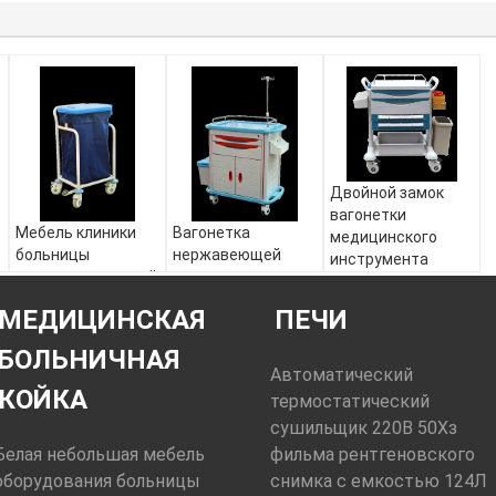
Двойной замок
вагонетки
Мебель клиники
Вагонетка
медицинского
больницы
нержавеющей
инструмента
вагонетки простой
стали машины
нержавеющей
нержавеющей
скорой помощи
стали ИДЖ-311 и
МЕДИЦИНСКАЯ
ПЕЧИ
стали
медицинская,
противоюзовое
медицинская с
вагонетка
БОЛЬНИЧНАЯ
сумкой грязи
нержавеющей
Автоматический
стали с ящиками
КОЙКА
термостатический
сушильщик 220В 50Хз
Белая небольшая мебель
фильма рентгеновского
оборудования больницы
снимка с емкостью 124Л