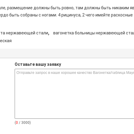
мле, размещение должны быть ровно, там должны быть никаким я
рдо быть собраны с ногами. 4 рицинуса, 2 чего имейте раскосные
,
нта нержавеющей стали
вагонетка больницы нержавеющей ста
ческая
s
Оставьте вашу заявку
(
0
/ 3000)