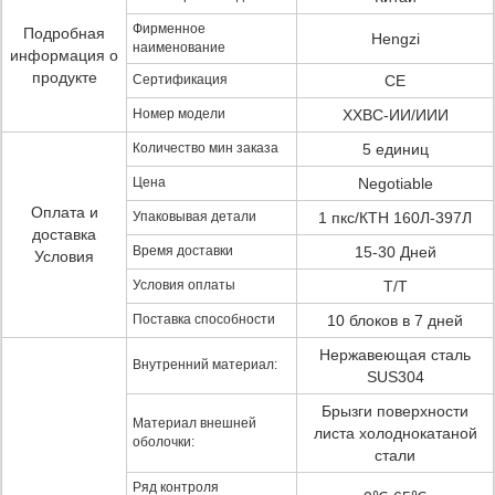
Фирменное
Подробная
Hengzi
наименование
информация о
продукте
Сертификация
CE
Номер модели
ХХВС-ИИ/ИИИ
Количество мин заказа
5 единиц
Цена
Negotiable
Оплата и
Упаковывая детали
1 пкс/КТН 160Л-397Л
доставка
Время доставки
15-30 Дней
Условия
Условия оплаты
T/T
Поставка способности
10 блоков в 7 дней
Нержавеющая сталь
Внутренний материал:
SUS304
Брызги поверхности
Материал внешней
листа холоднокатаной
оболочки:
стали
Ряд контроля