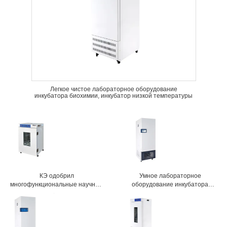
Легкое чистое лабораторное оборудование
инкубатора биохимии, инкубатор низкой температуры
КЭ одобрил
Умное лабораторное
многофункциональные научные
оборудование инкубатора
клетки Формаммал инкубатора/
искусственного климата с
ткань завода
внутренним дизайном
загонянным в угол кругом