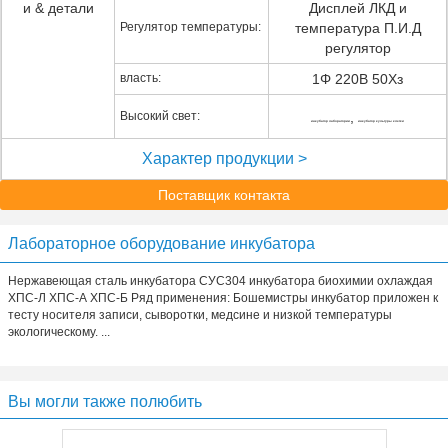
и & детали
Дисплей ЛКД и
Регулятор температуры:
температура П.И.Д
регулятор
власть:
1Φ 220В 50Хз
Высокий свет:
,
инкубатор лаборатории
инкубатор культуры клетки
Характер продукции >
Поставщик контакта
Лабораторное оборудование инкубатора
Нержавеющая сталь инкубатора СУС304 инкубатора биохимии охлаждая
ХПС-Л ХПС-А ХПС-Б Ряд применения: Бошемистры инкубатор приложен к
тесту носителя записи, сыворотки, медсине и низкой температуры
экологическому. ...
Вы могли также полюбить