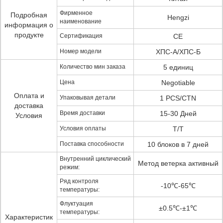
Фирменное
Подробная
Hengzi
наименование
информация о
продукте
Сертификация
CE
Номер модели
ХПС-А/ХПС-Б
Количество мин заказа
5 единиц
Цена
Negotiable
Оплата и
Упаковывая детали
1 PCS/CTN
доставка
Время доставки
15-30 Дней
Условия
Условия оплаты
T/T
Поставка способности
10 блоков в 7 дней
Внутренний циклический
Метод ветерка активный
режим:
Ряд контроля
-10℃-65℃
температуры:
Флуктуация
±0.5℃-±1℃
температуры:
Характеристик