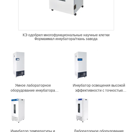
КЭ одобрил многофункциональные научные клетки
Формаммал инкубатора/ткань завода
Умное лабораторное
Инкубатор освещения высокой
оборудование инкубатора
эффективности с точностью
искусственного климата с
дисплея температуры 0.1℃
внутренним дизайном
загонянным в угол кругом
Инкубатор температуры и
Лабораторное оборудование