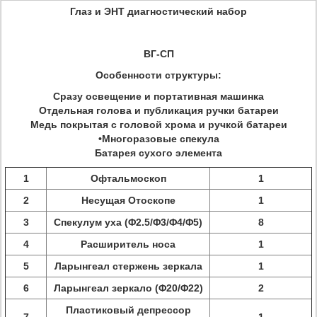
Глаз и ЭНТ диагностический набор
ВГ-СП
Особенности структуры:
Сразу освещение и портативная машинка
Отдельная голова и публикация ручки батареи
Медь покрытая с головой хрома и ручкой батареи
•Многоразовые спекула
Батарея сухого элемента
1
Офтальмоскоп
1
2
Несущая Отоскопе
1
3
Спекулум уха (Φ2.5/Φ3/Φ4/Φ5)
8
4
Расширитель носа
1
5
Ларынгеал стержень зеркала
1
6
Ларынгеал зеркало (Φ20/Φ22)
2
Пластиковый депрессор