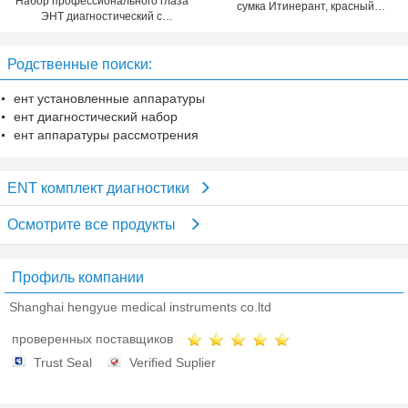
Набор профессионального глаза
сумка Итинерант, красный
ЭНТ диагностический с
доктор Итинерант Аварийная
пластиковым депрессором языка
ситуация Сумка
для медицинского
Родственные поиски:
ент установленные аппаратуры
ент диагностический набор
ент аппаратуры рассмотрения
ENT комплект диагностики
Осмотрите все продукты
Профиль компании
Shanghai hengyue medical instruments co.ltd
проверенных поставщиков
Trust Seal
Verified Suplier