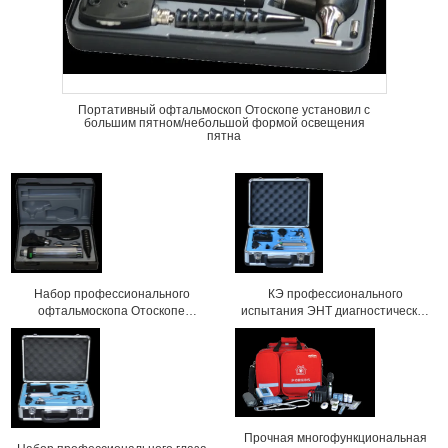
Портативный офтальмоскоп Отоскопе установил с
большим пятном/небольшой формой освещения
пятна
Набор профессионального
КЭ профессионального
офтальмоскопа Отоскопе
испытания ЭНТ диагностический
диагностический для студент-
установленный одобренный для
медика
терпеливого рассмотрения
Прочная многофункциональная