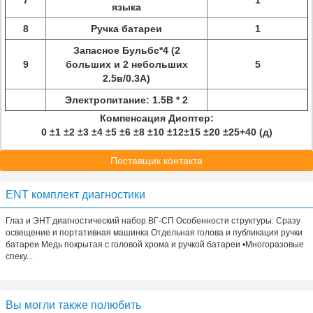
7
1
языка
8
Ручка батареи
1
Запасное Бульбс*4 (2
9
больших и 2 небольших
5
2.5в/0.3А)
Электропитание: 1.5В * 2
Компенсация Диоптер:
0 ±1 ±2 ±3 ±4 ±5 ±6 ±8 ±10 ±12±15 ±20 ±25+40 (д)
Поставщик контакта
ENT комплект диагностики
Глаз и ЭНТ диагностический набор ВГ-СП Особенности структуры: Сразу
освещение и портативная машинка Отдельная голова и публикация ручки
батареи Медь покрытая с головой хрома и ручкой батареи •Многоразовые
спеку...
Вы могли также полюбить