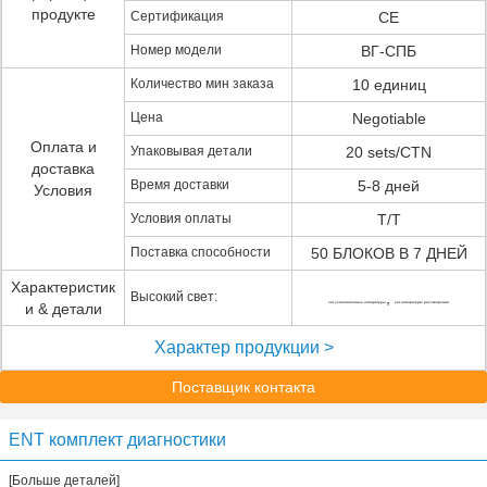
продукте
Сертификация
CE
Номер модели
ВГ-СПБ
Количество мин заказа
10 единиц
Цена
Negotiable
Оплата и
Упаковывая детали
20 sets/CTN
доставка
Время доставки
5-8 дней
Условия
Условия оплаты
T/T
Поставка способности
50 БЛОКОВ В 7 ДНЕЙ
Характеристик
Высокий свет:
,
и & детали
ент установленные аппаратуры
ент аппаратуры рассмотрения
Характер продукции >
Поставщик контакта
ENT комплект диагностики
[Больше деталей]