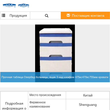
Продукция
Поставщик контакта
Прочная таблица Овербед больницы, ящик 3 над шкафом 475кс470кс755мм кровати
Место происхождения
Китай
Фирменное
Подробная
Shenguang
наименование
информация о