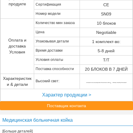
продукте
Сертификация
CE
Номер модели
SN09
Количество мин заказа
10 блоков
Цена
Negotiable
Оплата и
Упаковывая детали
1 комплект-во:
доставка
Время доставки
5-8 дней
Условия
Условия оплаты
T/T
Поставка способности
20 БЛОКОВ В 7 ДНЕЙ
Характеристик
Высокий свет:
,
и & детали
электрическая регулируемая больничная койка
таблица овербед больницей
Характер продукции >
Поставщик контакта
Медицинская больничная койка
[Больше деталей]