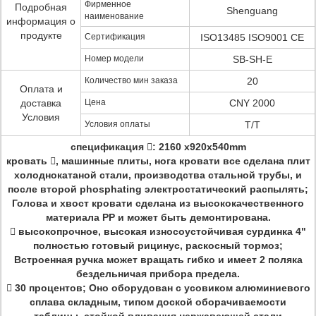
Фирменное
Подробная
Shenguang
наименование
информация о
продукте
Сертификация
ISO13485 ISO9001 CE
Номер модели
SB-SH-E
Количество мин заказа
20
Оплата и
доставка
Цена
CNY 2000
Условия
Условия оплаты
T/T
спецификация : 2160 x920x540mm
кровать , машинные плиты, нога кровати все сделана плит
холоднокатаной стали, производства стальной трубы, и
после второй phosphating электростатический распылять;
Голова и хвост кровати сделана из высококачественного
материала PP и может быть демонтирована.
 высокопрочное, высокая износоустойчивая сурдинка 4"
полностью готовый рицинус, раскосный тормоз;
Встроенная ручка может вращать гибко и имеет 2 поляка
бездельничая прибора предела.
 30 процентов; Оно оборудован с усовиком алюминиевого
сплава складным, типом доской оборачиваемости