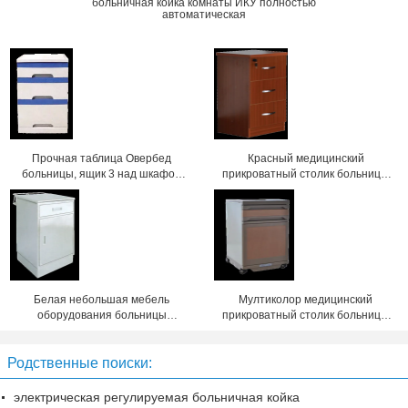
больничная койка комнаты ИКУ полностью
автоматическая
Прочная таблица Овербед
Красный медицинский
больницы, ящик 3 над шкафом
прикроватный столик больницы
475кс470кс755мм кровати
с запирать ящик
500кс450кс760мм
Белая небольшая мебель
Мултиколор медицинский
оборудования больницы
прикроватный столик больницы
дизайна моды шкафов ухода за
на колесах 500кс510кс700мм
больным
Родственные поиски:
электрическая регулируемая больничная койка