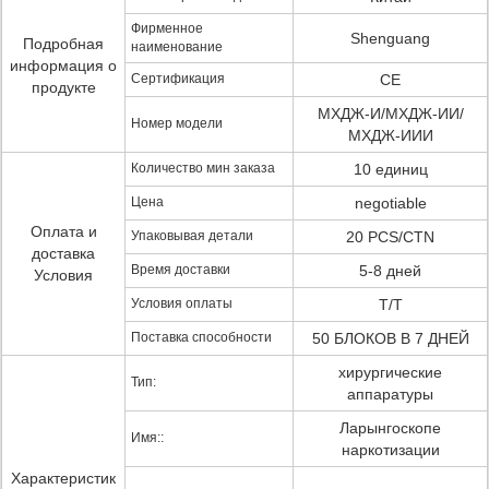
Фирменное
Shenguang
Подробная
наименование
информация о
Сертификация
CE
продукте
МХДЖ-И/МХДЖ-ИИ/
Номер модели
МХДЖ-ИИИ
Количество мин заказа
10 единиц
Цена
negotiable
Оплата и
Упаковывая детали
20 PCS/CTN
доставка
Время доставки
5-8 дней
Условия
Условия оплаты
T/T
Поставка способности
50 БЛОКОВ В 7 ДНЕЙ
хирургические
Тип:
аппаратуры
Ларынгоскопе
Имя::
наркотизации
Характеристик