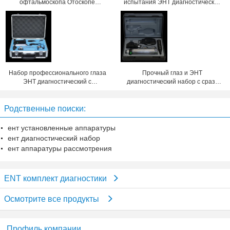
офтальмоскопа Отоскопе
испытания ЭНТ диагностический
диагностический для студент-
установленный одобренный для
медика
терпеливого рассмотрения
Набор профессионального глаза
Прочный глаз и ЭНТ
ЭНТ диагностический с
диагностический набор с сразу
пластиковым депрессором языка
освещением и портативной
для медицинского
машинкой
Родственные поиски:
ент установленные аппаратуры
ент диагностический набор
ент аппаратуры рассмотрения
ENT комплект диагностики
Осмотрите все продукты
Профиль компании